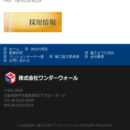
FAX：06-6210-6119
ホーム
当社の理念
業務内容
施工までの流れ
マンションオーナー様
施工協力業者様
会社概要
お問い合わせ
〒561-0858
大阪府豊中市服部西町2丁目15－32－D
TEL 06-6210-6009
FAX 06-6210-6119
Copyright ©
株式会社ワンダーウォール
All Rights Reserved.