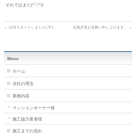
それではまた(^▽^)/
←
10月スタートしました(;’∀’)
台風災害お見舞い申し上げます。
→
Menu
ホーム
当社の理念
業務内容
マンションオーナー様
施工協力業者様
施工までの流れ