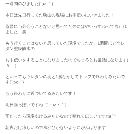
一週間のびました(´;ω;｀)
本日は先日行ってた狭山の現場にお手伝いにいきました！
監督に当分会うことないと思ってたのにはやいっすねって言われ
ました、笑
もう行くことはないと思っていた現場でしたが、1週間ほどウレ
タン塗膜防水の
お手伝いをすることになりましたのでちょろとお世話になります(
´∀｀ )
といってもウレタンのあと1層ながしてトップで終わりみたいで
す(´;ω;｀)
もう終わりに近づいてるみたいです！
明日雨っぽいですね（´・ω・｀）
雨だったら現場あけるみたいなので晴れてほしいですね(^^
朝夜だけ涼しいので風邪ひかないようにがんばります！